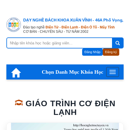
DẠY NGHỀ BÁCH KHOA XUÂN VĨNH - 46A Phố Vọng, Hà
Đào tạo nghề
Điện Tử - Điện Lạnh - Điện Ô Tô - Máy Tính
CƠ BẢN - CHUYÊN SÂU - TỪ NĂM 2002
Đăng Nhập
Đăng ký
Chọn Danh Mục Khóa Học
Menu
GIÁO TRÌNH CƠ ĐIỆN
LẠNH