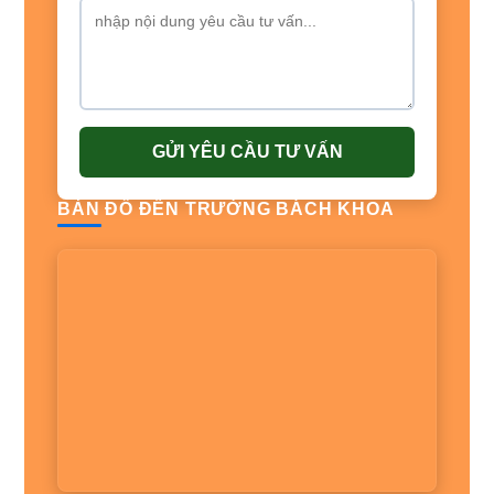
GỬI YÊU CẦU TƯ VẤN
BẢN ĐỒ ĐẾN TRƯỜNG BÁCH KHOA