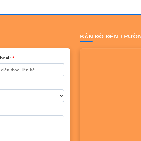
BẢN ĐỒ ĐẾN TRƯỜ
Thoại:
*