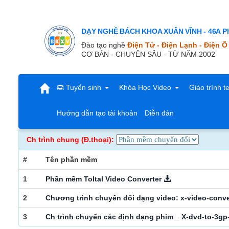
DẠY NGHỀ BÁCH KHOA XUÂN VĨNH - 46A Ph
Đào tạo nghề
Điện Tử - Điện Lạnh - Điện Ô
CƠ BẢN - CHUYÊN SÂU - TỪ NĂM 2002
Tuyển sinh
Khóa Học Video
Giáo trình t
Hướng dẫn tạo tài khoản
Diễn đàn
Ch trình chung (Đ.thoại):
#
Tên phần mềm
1
Phần mềm Toltal Video Converter
2
Chương trình chuyển đổi dạng video: x-video-conv
3
Ch trình chuyển các định dạng phim _ X-dvd-to-3gp-