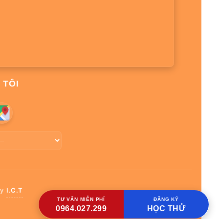
 TÔI
by
I.C.T
TƯ VẤN MIỄN PHÍ
ĐĂNG KÝ
0964.027.299
HỌC THỬ