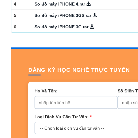
4
Sơ đồ máy iPHONE 4.rar
5
Sơ đồ máy iPHONE 3GS.rar
6
Sơ đồ máy iPHONE 3G.rar
ĐĂNG KÝ HỌC NGHỀ TRỰC TUYẾN
Họ Và Tên:
Số Điện 
Loại Dịch Vụ Cần Tư Vấn:
*