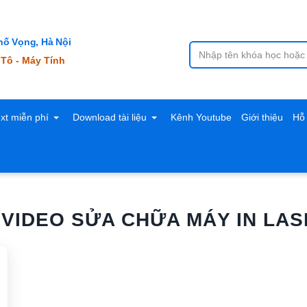
ố Vọng, Hà Nội
 Tô - Máy Tính
ext miễn phí
Download tài liệu
Kênh Youtube
Giới thiệu
Hỗ 
VIDEO SỬA CHỮA MÁY IN LAS