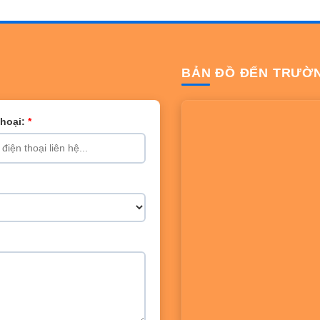
BẢN ĐỒ ĐẾN TRƯỜ
Thoại:
*