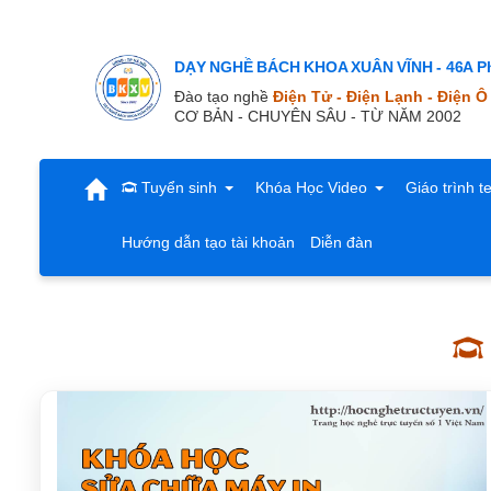
DẠY NGHỀ BÁCH KHOA XUÂN VĨNH - 46A Ph
Đào tạo nghề
Điện Tử - Điện Lạnh - Điện Ô
CƠ BẢN - CHUYÊN SÂU - TỪ NĂM 2002
Tuyển sinh
Khóa Học Video
Giáo trình t
Hướng dẫn tạo tài khoản
Diễn đàn