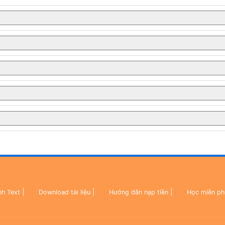
|
|
|
nh Text
Download tài liệu
Hướng dẫn nạp tiền
Học miễn ph