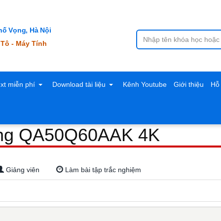
ố Vọng, Hà Nội
 Tô - Máy Tính
ext miễn phí
Download tài liệu
Kênh Youtube
Giới thiệu
Hỗ 
sung QA50Q60AAK 4K
Giảng viên
Làm bài tập trắc nghiệm