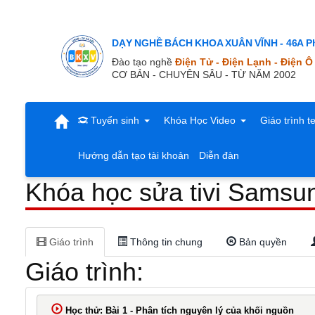
Khóa
DẠY NGHỀ BÁCH KHOA XUÂN VĨNH - 46A Ph
học
Đào tạo nghề
Điện Tử - Điện Lạnh - Điện Ô
CƠ BẢN - CHUYÊN SÂU - TỪ NĂM 2002
sửa
Tuyển sinh
Khóa Học Video
Giáo trình t
tivi
Hướng dẫn tạo tài khoản
Diễn đàn
Khóa học sửa tivi Sam
Samsung
QA50Q60AAK
Giáo trình
Thông tin chung
Bản quyền
Giáo trình:
4K
Học thử: Bài 1 - Phân tích nguyên lý của khối nguồn