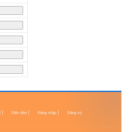
|
|
|
í
Diễn đàn
Đăng nhập
Đăng ký